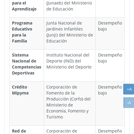
para el
(Junaeb) del Ministerio
Aprendizaje
de Educación
Programa
Junta Nacional de
Desempeño
Educativo
Jardines Infantiles
bajo
para la
(Junji) del Ministerio de
Familia
Educación
Sistema
Instituto Nacional del
Desempeño
Nacional de
Deporte (IND) del
bajo
Competencias
Ministerio del Deporte
Deportivas
Crédito
Corporación de
Desempeño
A
+A
Mipyme
Fomento de la
bajo
Producción (Corfo) del
A
-A
Ministerio de
Economía, Fomento y
Turismo
Red de
Corporación de
Desempeño