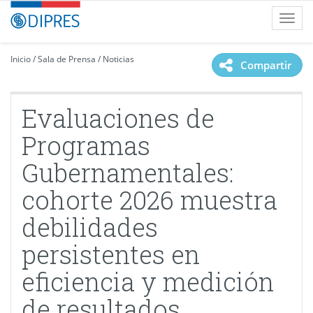
Contenido
DIPRES
Toggl
principal
-
navig
Dirección
de
Inicio
/
Sala de Prensa
/
Noticias
Compartir
Presupuestos
Evaluaciones de
Programas
Gubernamentales:
cohorte 2026 muestra
debilidades
persistentes en
eficiencia y medición
de resultados