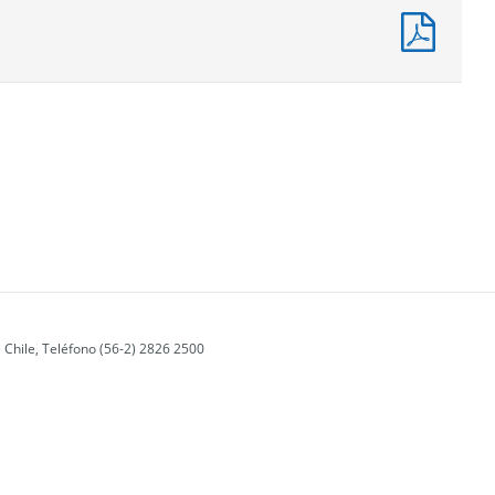
Presu
Capítu
(Pesos
 Chile, Teléfono (56-2) 2826 2500