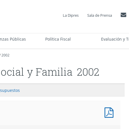
La Dipres
Sala de Prensa
anzas Públicas
Política Fiscal
Evaluación y T
/
2002
Social y Familia
2002
esupuestos
Presu
Capítu
(Pesos