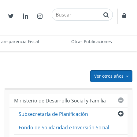
buscar
Contactos
Twitter
Linkedin
Instagram
Acce
restr
ransparencia Fiscal
Otras Publicaciones
Ver otros años
icon
Cerra
Ministerio de Desarrollo Social y Familia
Abri
Subsecretaría de Planificación
puesto
los
Fondo de Solidaridad e Inversión Social
)