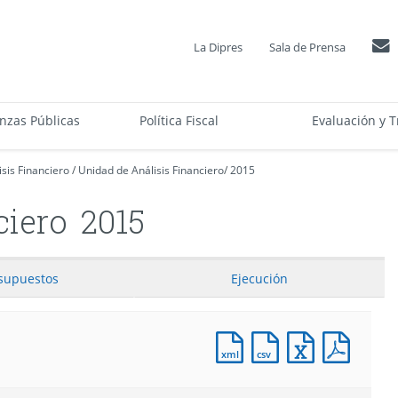
La Dipres
Sala de Prensa
anzas Públicas
Política Fiscal
Evaluación y T
sis Financiero
/
Unidad de Análisis Financiero
/
2015
ciero
2015
supuestos
Ejecución
Documento
Documento
Documento
Docum
XML
CSV
Excel
PDF
:
:
:
:
Proyecto
Proyecto
Proyecto
Proyec