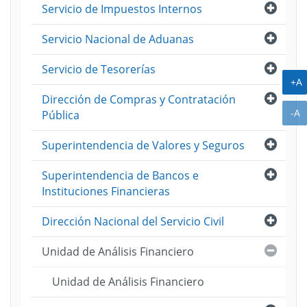
Abri
Servicio de Impuestos Internos
ento
Abri
Servicio Nacional de Aduanas
s
puestos
o
Abri
Servicio de Tesorerías
rativo
ento
A
+A
ico
Abri
Dirección de Compras y Contratación
A
-A
Pública
ento
Abri
nentes
Superintendencia de Valores y Seguros
Abri
Superintendencia de Bancos e
ica
Instituciones Financieras
ento
Abri
Dirección Nacional del Servicio Civil
acion
Cerra
Unidad de Análisis Financiero
io)
al
Unidad de Análisis Financiero