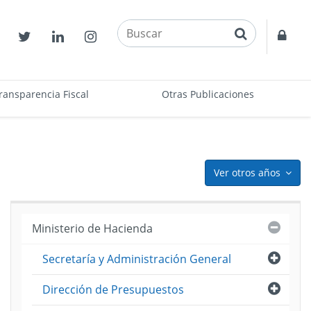
buscar
Contactos
Twitter
Linkedin
Instagram
Acce
restr
ransparencia Fiscal
Otras Publicaciones
Ver otros años
icon
Cerra
Ministerio de Hacienda
Abri
Secretaría y Administración General
ento
Abri
Dirección de Presupuestos
to