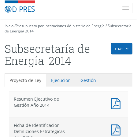
Contenido
DIPRES
Toggl
principal
-
navig
Dirección
de
Inicio
/
Presupuesto por instituciones
/
Ministerio de Energía
/
Subsecretaría
de Energía
Presupuestos
/
2014
Subsecretaría de
más
icon
Energía
2014
Proyecto de Ley
Ejecución
Gestión
Resumen Ejecutivo de
Docum
Gestión Año 2014
PDF
:
Resum
Ficha de Identificación -
Ejecut
Docum
Definiciones Estratégicas
de
PDF