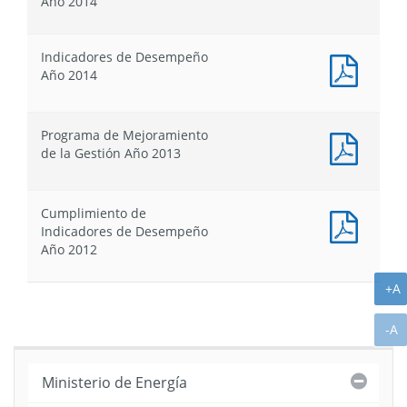
Año 2014
Gestió
:
Año
Ficha
2014
de
Indicadores de Desempeño
Identif
Docum
Año 2014
-
PDF
Defini
:
Estrat
Indica
Programa de Mejoramiento
Año
de
Docum
de la Gestión Año 2013
2014
Desem
PDF
Año
:
2014
Progr
Cumplimiento de
de
Docum
Indicadores de Desempeño
Mejor
PDF
Año 2012
de
:
la
Cumpl
A
+A
Gestió
de
Año
Indica
2013
A
-A
de
Desem
Año
Cerra
Ministerio de Energía
2012