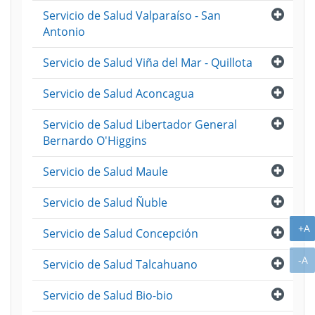
Abri
Servicio de Salud Valparaíso - San
Antonio
Abri
Servicio de Salud Viña del Mar - Quillota
Abri
Servicio de Salud Aconcagua
Abri
Servicio de Salud Libertador General
Bernardo O'Higgins
Abri
Servicio de Salud Maule
Abri
Servicio de Salud Ñuble
A
+A
Abri
Servicio de Salud Concepción
A
-A
Abri
Servicio de Salud Talcahuano
Abri
Servicio de Salud Bio-bio