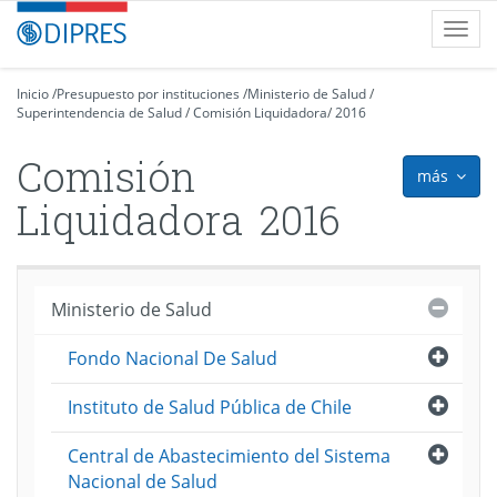
Contenido
DIPRES
Toggl
principal
-
navig
Dirección
de
Inicio
/
Presupuesto por instituciones
/
Ministerio de Salud
/
Superintendencia de Salud
Presupuestos
/
Comisión Liquidadora
/
2016
Comisión
más
icon
Liquidadora
2016
Cerra
Ministerio de Salud
Abri
Fondo Nacional De Salud
Abri
Instituto de Salud Pública de Chile
Abri
Central de Abastecimiento del Sistema
Nacional de Salud