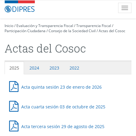
Contenido
DIPRES
Toggl
principal
-
navig
Dirección
de
Inicio
/
Evaluación y Transparencia Fiscal
/
Transparencia Fiscal
/
Participación Ciudadana
Presupuestos
/
Consejo de la Sociedad Civil
/
Actas del Cosoc
Actas del Cosoc
2025
2024
2023
2022
2025
Acta quinta sesión 23 de enero de 2026
Acta cuarta sesión 03 de octubre de 2025
Acta tercera sesión 29 de agosto de 2025