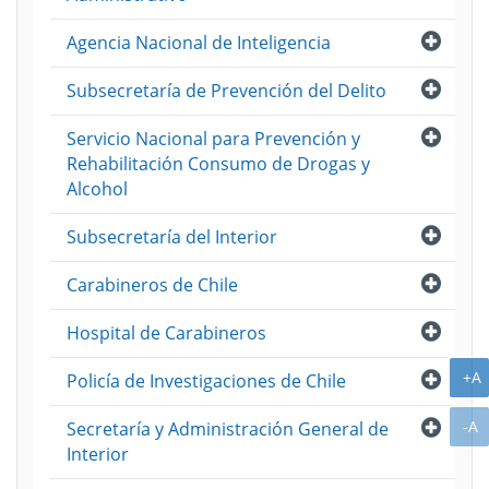
Abri
Agencia Nacional de Inteligencia
Abri
Subsecretaría de Prevención del Delito
Abri
Servicio Nacional para Prevención y
Rehabilitación Consumo de Drogas y
Alcohol
Abri
Subsecretaría del Interior
Abri
Carabineros de Chile
Abri
Hospital de Carabineros
A
+A
Abri
Policía de Investigaciones de Chile
A
Abri
-A
Secretaría y Administración General de
Interior