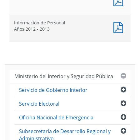
Proyecto
Proyecto
Proyec
PDF
de
de
de
:
Ley
Ley
Ley
Proyec
de
de
de
Informacion de Personal
de
Presupuestos
Presupuesto
Presu
Docum
Años 2012 - 2013
Ley
PDF
de
:
Presu
Inform
de
Person
Años
2012
Cerra
Ministerio del Interior y Seguridad Pública
-
2013
Abri
Servicio de Gobierno Interior
Abri
Servicio Electoral
Abri
Oficina Nacional de Emergencia
Abri
Subsecretaría de Desarrollo Regional y
Administrativo