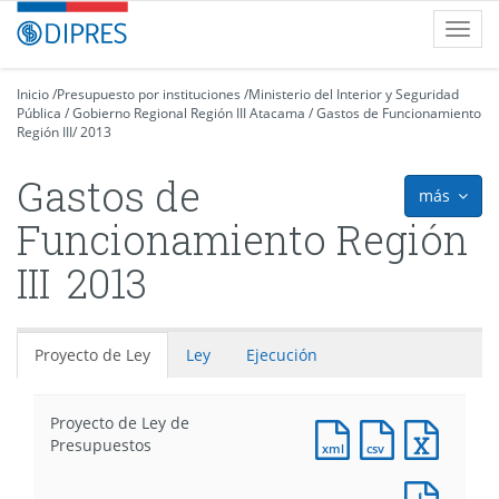
Contenido
DIPRES
Toggl
principal
-
navig
Dirección
de
Inicio
/
Presupuesto por instituciones
/
Ministerio del Interior y Seguridad
Pública
Presupuestos
/
Gobierno Regional Región III Atacama
/
Gastos de Funcionamiento
Región III
/
2013
Gastos de
más
icon
Funcionamiento Región
III
2013
Proyecto de Ley
Ley
Ejecución
Proyecto de Ley de
Documento
Documento
Docum
Presupuestos
XML
CSV
Excel
:
:
:
Docum