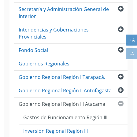
Abri
Secretaría y Administración General de
Interior
Abri
Intendencias y Gobernaciones
Provinciales
A
+A
Abri
Fondo Social
A
-A
Gobiernos Regionales
Abri
Gobierno Regional Región I Tarapacá.
Abri
Gobierno Regional Región II Antofagasta
Cerra
Gobierno Regional Región III Atacama
Gastos de Funcionamiento Región III
Inversión Regional Región III