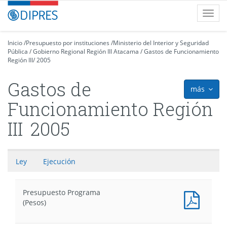
Contenido
DIPRES
Toggl
principal
-
navig
Dirección
de
Inicio
/
Presupuesto por instituciones
/
Ministerio del Interior y Seguridad
Pública
Presupuestos
/
Gobierno Regional Región III Atacama
/
Gastos de Funcionamiento
Región III
/
2005
Gastos de
más
icon
Funcionamiento Región
III
2005
Ley
Ejecución
Presupuesto Programa
Presu
(Pesos)
Progr
(Pesos