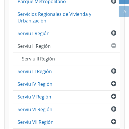
Abri
Parque Metropolitano
A
-A
Servicios Regionales de Vivienda y
Urbanización
Abri
Serviu I Región
Cerra
Serviu II Región
Serviu II Región
Abri
Serviu III Región
Abri
Serviu IV Región
Abri
Serviu V Región
Abri
Serviu VI Región
Abri
Serviu VII Región