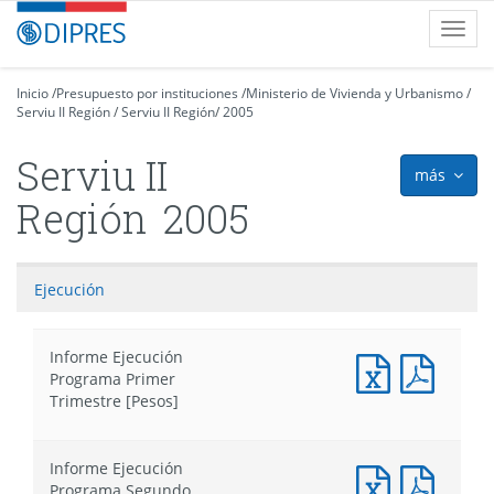
Contenido
DIPRES
Toggl
principal
-
navig
Dirección
de
Inicio
/
Presupuesto por instituciones
/
Ministerio de Vivienda y Urbanismo
/
Serviu II Región
Presupuestos
/
Serviu II Región
/
2005
Serviu II
más
icon
Región
2005
Ejecución
Informe Ejecución
Documento
Docum
Programa Primer
Excel
PDF
Trimestre [Pesos]
:
:
Informe
Infor
Ejecución
Ejecuc
Informe Ejecución
Programa
Progr
Documento
Docum
Programa Segundo