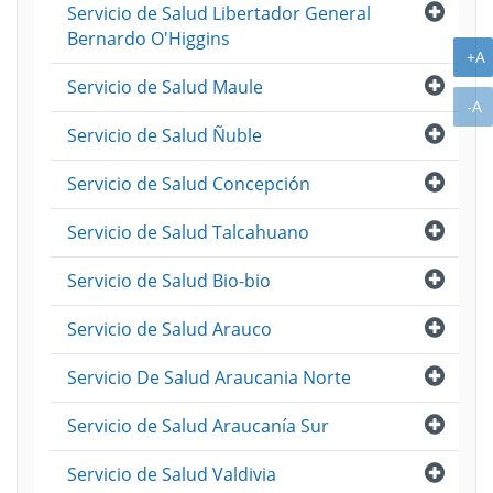
Abri
Servicio de Salud Libertador General
Bernardo O'Higgins
A
+A
Abri
Servicio de Salud Maule
A
-A
Abri
Servicio de Salud Ñuble
Abri
Servicio de Salud Concepción
Abri
Servicio de Salud Talcahuano
Abri
Servicio de Salud Bio-bio
Abri
Servicio de Salud Arauco
Abri
Servicio De Salud Araucania Norte
Abri
Servicio de Salud Araucanía Sur
Abri
Servicio de Salud Valdivia