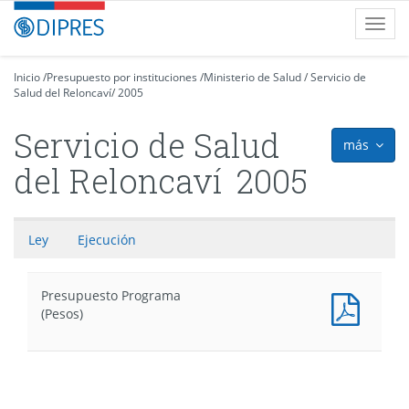
Contenido
DIPRES
Toggl
principal
-
navig
Dirección
de
Inicio
/
Presupuesto por instituciones
/
Ministerio de Salud
/
Servicio de
Salud del Reloncaví
Presupuestos
/
2005
Servicio de Salud
más
icon
del Reloncaví
2005
Ley
Ejecución
Presupuesto Programa
Presu
(Pesos)
Progr
(Pesos