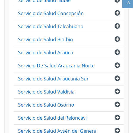
Servicio de Salud Ñuble
A
-A
Abri
Servicio de Salud Concepción
Abri
Servicio de Salud Talcahuano
Abri
Servicio de Salud Bio-bio
Abri
Servicio de Salud Arauco
Abri
Servicio De Salud Araucania Norte
Abri
Servicio de Salud Araucanía Sur
Abri
Servicio de Salud Valdivia
Abri
Servicio de Salud Osorno
Abri
Servicio de Salud del Reloncaví
Abri
Servicio de Salud Aysén del General