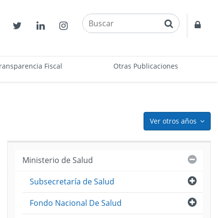
buscar
Contactos
Twitter
Linkedin
Instagram
Acce
restr
ransparencia Fiscal
Otras Publicaciones
Ver otros años
icon
Cerra
Ministerio de Salud
Abri
Subsecretaría de Salud
puesto
ama
Abri
Fondo Nacional De Salud
)