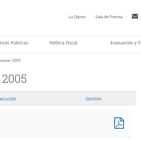
La Dipres
Sala de Prensa
anzas Públicas
Política Fiscal
Evaluación y T
quique
/
2005
2005
jecución
Gestión
Presu
Progr
(Pesos