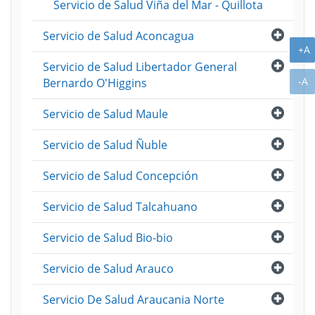
Servicio de Salud Viña del Mar - Quillota
Abri
Servicio de Salud Aconcagua
A
+A
Abri
Servicio de Salud Libertador General
A
-A
Bernardo O'Higgins
Abri
Servicio de Salud Maule
Abri
Servicio de Salud Ñuble
Abri
Servicio de Salud Concepción
Abri
Servicio de Salud Talcahuano
Abri
Servicio de Salud Bio-bio
Abri
Servicio de Salud Arauco
Abri
Servicio De Salud Araucania Norte