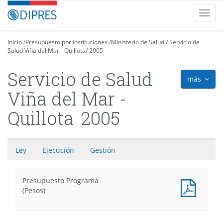
Contenido
DIPRES
Toggl
principal
-
navig
Dirección
de
Inicio
/
Presupuesto por instituciones
/
Ministerio de Salud
/
Servicio de
Salud Viña del Mar - Quillota
Presupuestos
/
2005
Servicio de Salud
más
icon
Viña del Mar -
Quillota
2005
Ley
Ejecución
Gestión
Presupuesto Programa
Presu
(Pesos)
Progr
(Pesos