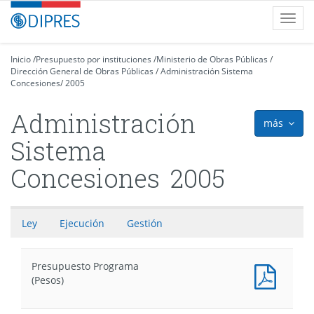
Contenido
DIPRES
Toggl
principal
-
navig
Dirección
de
Inicio
/
Presupuesto por instituciones
/
Ministerio de Obras Públicas
/
Dirección General de Obras Públicas
Presupuestos
/
Administración Sistema
Concesiones
/
2005
Administración
más
icon
Sistema
Concesiones
2005
Ley
Ejecución
Gestión
Presupuesto Programa
Presu
(Pesos)
Progr
(Pesos