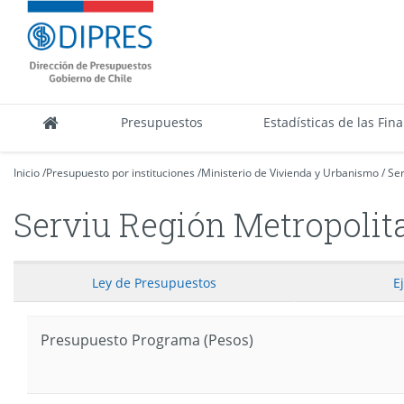
Contenido
DIPRES
principal
-
Dirección
de
Presupuestos
Presupuestos
Estadísticas de las Fin
Inicio
/
Presupuesto por instituciones
/
Ministerio de Vivienda y Urbanismo
/
Ser
Serviu Región Metropolit
Ley
de Presupuestos
E
Presupuesto Programa (Pesos)