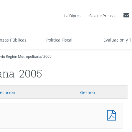
La Dipres
Sala de Prensa
anzas Públicas
Política Fiscal
Evaluación y T
viu Región Metropolitana
/
2005
ana
2005
jecución
Gestión
Presu
Progr
(Pesos