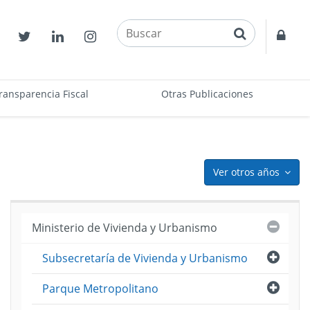
buscar
Contactos
Twitter
Linkedin
Instagram
Acce
restr
ransparencia Fiscal
Otras Publicaciones
Ver otros años
icon
Cerra
Ministerio de Vivienda y Urbanismo
Abri
Subsecretaría de Vivienda y Urbanismo
puesto
ama
Abri
Parque Metropolitano
)