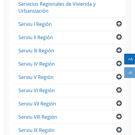
Servicios Regionales de Vivienda y
Urbanización
Abri
Serviu I Región
Abri
Serviu II Región
Abri
Serviu III Región
A
+A
Abri
Serviu IV Región
A
-A
Abri
Serviu V Región
Abri
Serviu VI Región
Abri
Serviu VII Región
Abri
Serviu VIII Región
Abri
Serviu IX Región