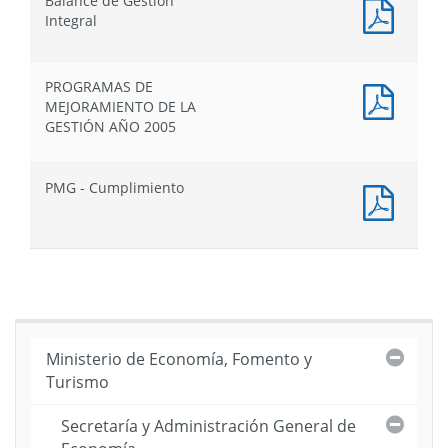
Balance de Gestión
Balan
Integral
de
Gestió
Integr
PROGRAMAS DE
PROG
MEJORAMIENTO DE LA
DE
GESTIÓN AÑO 2005
MEJO
DE
LA
PMG - Cumplimiento
GESTI
PMG
AÑO
-
2005
Cumpl
Cerra
Ministerio de Economía, Fomento y
Turismo
Cerra
Secretaría y Administración General de