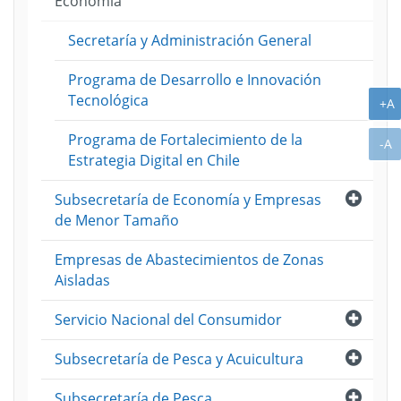
Economía
Secretaría y Administración General
Programa de Desarrollo e Innovación
Tecnológica
A
+A
Programa de Fortalecimiento de la
A
-A
Estrategia Digital en Chile
Abri
Subsecretaría de Economía y Empresas
de Menor Tamaño
Empresas de Abastecimientos de Zonas
Aisladas
Abri
Servicio Nacional del Consumidor
Abri
Subsecretaría de Pesca y Acuicultura
Abri
Subsecretaría de Pesca