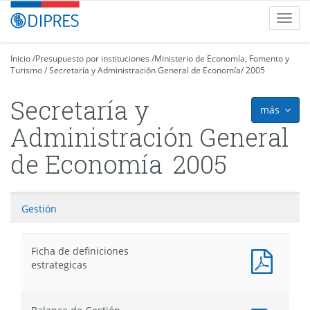
Contenido
DIPRES
Toggl
principal
-
navig
Dirección
de
Inicio
/
Presupuesto por instituciones
/
Ministerio de Economía, Fomento y
Turismo
Presupuestos
/
Secretaría y Administración General de Economía
/
2005
Secretaría y
más
icon
Administración General
de Economía
2005
Gestión
Ficha de definiciones
estrategicas