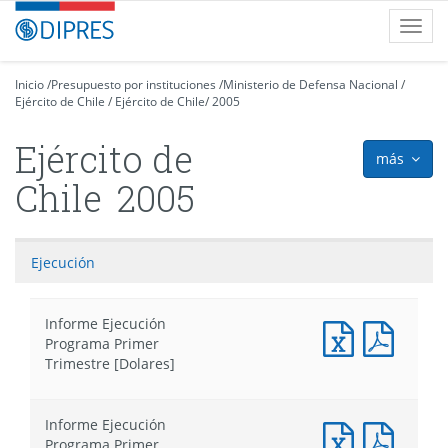
Contenido
DIPRES
Toggl
principal
-
navig
Dirección
de
Inicio
/
Presupuesto por instituciones
/
Ministerio de Defensa Nacional
/
Ejército de Chile
Presupuestos
/
Ejército de Chile
/
2005
Ejército de
más
icon
Chile
2005
Ejecución
Informe Ejecución
Documento
Docum
Programa Primer
Excel
PDF
Trimestre [Dolares]
:
:
Informe
Infor
Ejecución
Ejecuc
Informe Ejecución
Programa
Progr
Documento
Docum
Programa Primer