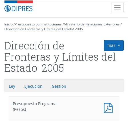
Contenido
DIPRES
Toggl
principal
-
navig
Dirección
de
Inicio
/
Presupuesto por instituciones
/
Ministerio de Relaciones Exteriores
/
Dirección de Fronteras y Límites del Estado
Presupuestos
/
2005
Dirección de
más
icon
Fronteras y Límites del
Estado
2005
Ley
Ejecución
Gestión
Presupuesto Programa
Presu
(Pesos)
Progr
(Pesos