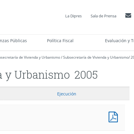
La Dipres
Sala de Prensa
anzas Públicas
Política Fiscal
Evaluación y T
secretaría de Vivienda y Urbanismo
/
Subsecretaría de Vivienda y Urbanismo
/
2
a y Urbanismo
2005
Ejecución
Presu
Progr
(Pesos