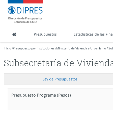
Contenido
DIPRES
principal
-
Dirección
de
Presupuestos
Presupuestos
Estadísticas de las Fin
Inicio
/
Presupuesto por instituciones
/
Ministerio de Vivienda y Urbanismo
/
Sub
Subsecretaría de Viviend
Ley
de Presupuestos
Presupuesto Programa (Pesos)