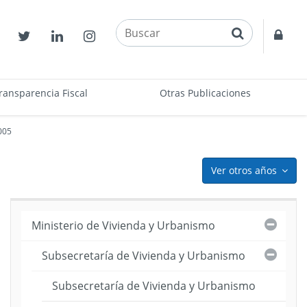
buscar
Contactos
Twitter
Linkedin
Instagram
Acce
restr
ransparencia Fiscal
Otras Publicaciones
005
Ver otros años
icon
Cerra
Ministerio de Vivienda y Urbanismo
Cerra
Subsecretaría de Vivienda y Urbanismo
puesto
ama
Subsecretaría de Vivienda y Urbanismo
)