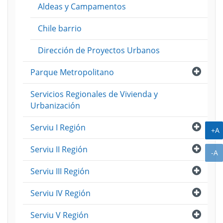
Aldeas y Campamentos
Chile barrio
Dirección de Proyectos Urbanos
Abri
Parque Metropolitano
Servicios Regionales de Vivienda y
Urbanización
Abri
Serviu I Región
A
+A
Abri
Serviu II Región
A
-A
Abri
Serviu III Región
Abri
Serviu IV Región
Abri
Serviu V Región