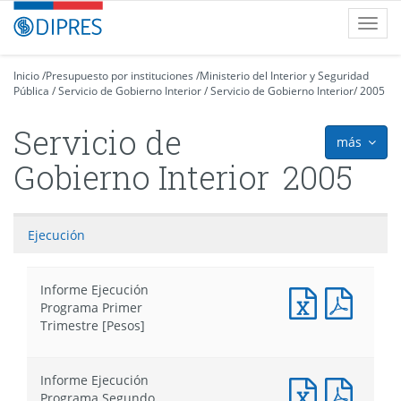
Contenido
DIPRES
Toggl
principal
-
navig
Dirección
de
Inicio
/
Presupuesto por instituciones
/
Ministerio del Interior y Seguridad
Pública
Presupuestos
/
Servicio de Gobierno Interior
/
Servicio de Gobierno Interior
/
2005
Servicio de
más
icon
Gobierno Interior
2005
Ejecución
Informe Ejecución
Documento
Docum
Programa Primer
Excel
PDF
Trimestre [Pesos]
:
:
Informe
Infor
Ejecución
Ejecuc
Informe Ejecución
Programa
Progr
Documento
Docum
Programa Segundo