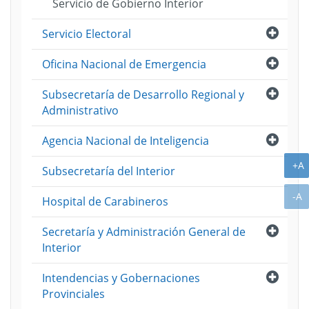
Servicio de Gobierno Interior
Abri
Servicio Electoral
Abri
Oficina Nacional de Emergencia
Abri
Subsecretaría de Desarrollo Regional y
Administrativo
Abri
Agencia Nacional de Inteligencia
A
+A
Subsecretaría del Interior
A
-A
Hospital de Carabineros
Abri
Secretaría y Administración General de
Interior
Abri
Intendencias y Gobernaciones
Provinciales