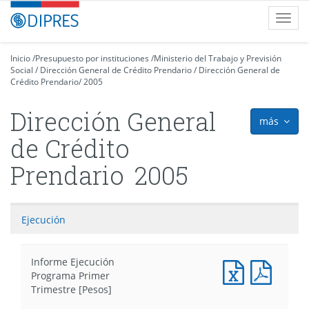
Contenido
DIPRES
Toggl
principal
-
navig
Dirección
de
Inicio
/
Presupuesto por instituciones
/
Ministerio del Trabajo y Previsión
Social
Presupuestos
/
Dirección General de Crédito Prendario
/
Dirección General de
Crédito Prendario
/
2005
Dirección General
más
icon
de Crédito
Prendario
2005
Ejecución
Informe Ejecución
Documento
Docum
Programa Primer
Excel
PDF
Trimestre [Pesos]
:
: