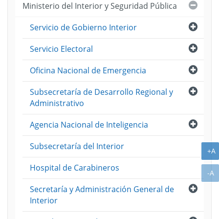
Cerra
Ministerio del Interior y Seguridad Pública
Abri
Servicio de Gobierno Interior
Abri
Servicio Electoral
Abri
Oficina Nacional de Emergencia
Abri
Subsecretaría de Desarrollo Regional y
Administrativo
Abri
Agencia Nacional de Inteligencia
Subsecretaría del Interior
A
+A
Hospital de Carabineros
A
-A
Abri
Secretaría y Administración General de
Interior