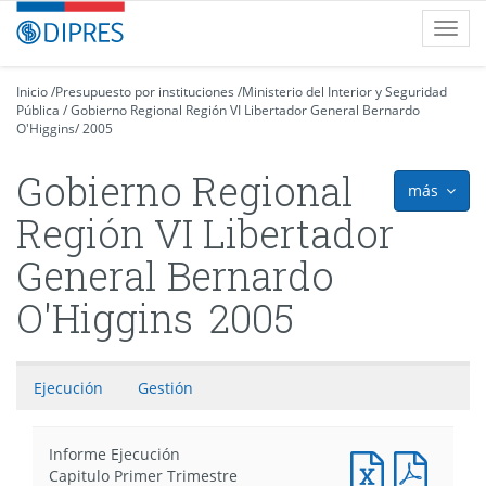
Contenido
DIPRES
Toggl
principal
-
navig
Dirección
de
Inicio
/
Presupuesto por instituciones
/
Ministerio del Interior y Seguridad
Pública
Presupuestos
/
Gobierno Regional Región VI Libertador General Bernardo
O'Higgins
/
2005
Gobierno Regional
más
icon
Región VI Libertador
General Bernardo
O'Higgins
2005
Ejecución
Gestión
Informe Ejecución
Documento
Docum
Capitulo Primer Trimestre