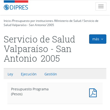
Contenido
DIPRES
Toggl
principal
-
navig
Dirección
de
Inicio
/
Presupuesto por instituciones
/
Ministerio de Salud
/
Servicio de
Salud Valparaíso - San Antonio
Presupuestos
/
2005
Servicio de Salud
más
icon
Valparaíso - San
Antonio
2005
Ley
Ejecución
Gestión
Presupuesto Programa
Presu
(Pesos)
Progr
(Pesos