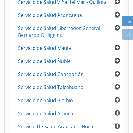
Abri
Servicio de Salud Viña del Mar - Quillota
Abri
Servicio de Salud Aconcagua
A
+A
Abri
Servicio de Salud Libertador General
A
-A
Bernardo O'Higgins
Abri
Servicio de Salud Maule
Abri
Servicio de Salud Ñuble
Abri
Servicio de Salud Concepción
Abri
Servicio de Salud Talcahuano
Abri
Servicio de Salud Bio-bio
Abri
Servicio de Salud Arauco
Abri
Servicio De Salud Araucania Norte