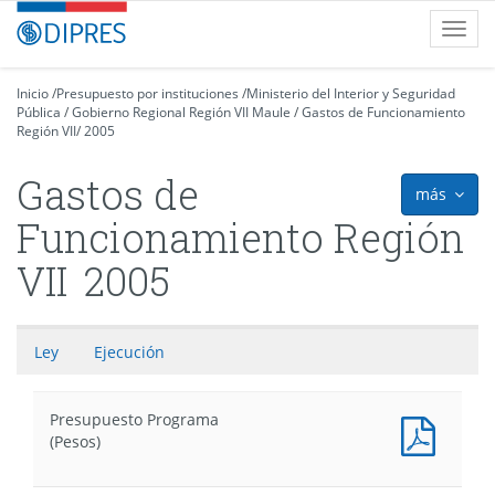
Contenido
DIPRES
Toggl
principal
-
navig
Dirección
de
Inicio
/
Presupuesto por instituciones
/
Ministerio del Interior y Seguridad
Pública
Presupuestos
/
Gobierno Regional Región VII Maule
/
Gastos de Funcionamiento
Región VII
/
2005
Gastos de
más
icon
Funcionamiento Región
VII
2005
Ley
Ejecución
Presupuesto Programa
Presu
(Pesos)
Progr
(Pesos