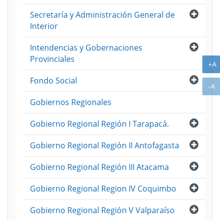
Abri
Secretaría y Administración General de
Interior
Abri
Intendencias y Gobernaciones
Provinciales
A
+A
Abri
Fondo Social
A
-A
Gobiernos Regionales
Abri
Gobierno Regional Región I Tarapacá.
Abri
Gobierno Regional Región II Antofagasta
Abri
Gobierno Regional Región III Atacama
Abri
Gobierno Regional Region IV Coquimbo
Abri
Gobierno Regional Región V Valparaíso