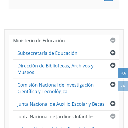
Progr
(Pesos
Cerra
Ministerio de Educación
Abri
Subsecretaría de Educación
Abri
Dirección de Bibliotecas, Archivos y
Museos
A
+A
Abri
Comisión Nacional de Investigación
A
-A
Científica y Tecnológica
Abri
Junta Nacional de Auxilio Escolar y Becas
Cerra
Junta Nacional de Jardines Infantiles