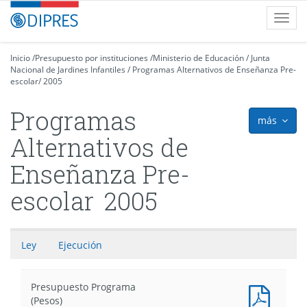
Contenido
DIPRES
Toggl
principal
-
navig
Dirección
de
Inicio
/
Presupuesto por instituciones
/
Ministerio de Educación
/
Junta
Nacional de Jardines Infantiles
Presupuestos
/
Programas Alternativos de Enseñanza Pre-
escolar
/
2005
Programas
más
icon
Alternativos de
Enseñanza Pre-
escolar
2005
Ley
Ejecución
Presupuesto Programa
Presu
(Pesos)