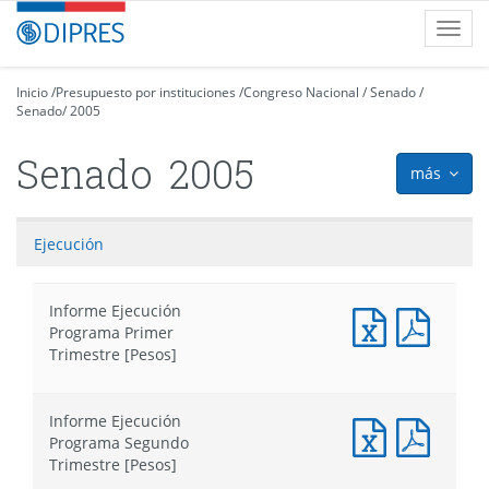
Contenido
DIPRES
Toggl
principal
-
navig
Dirección
de
Inicio
/
Presupuesto por instituciones
/
Congreso Nacional
/
Senado
/
Senado
Presupuestos
/
2005
Senado
2005
más
icon
Ejecución
Informe Ejecución
Documento
Docum
Programa Primer
Excel
PDF
Trimestre [Pesos]
:
:
Informe
Infor
Ejecución
Ejecuc
Informe Ejecución
Programa
Progr
Documento
Docum
Programa Segundo
Primer
Primer
Excel
PDF
Trimestre [Pesos]
Trimestre
Trimes
:
: