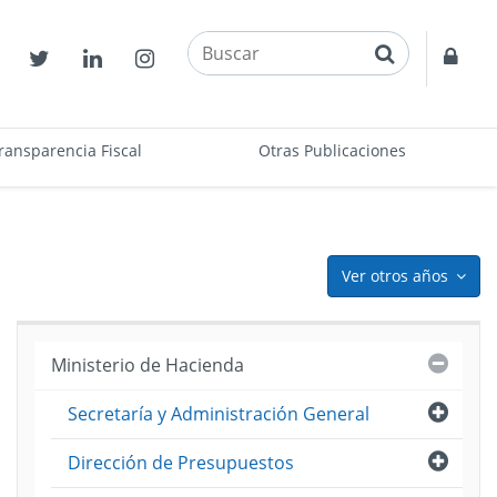
buscar
Contactos
Twitter
Linkedin
Instagram
Acce
restr
ransparencia Fiscal
Otras Publicaciones
Ver otros años
icon
Cerra
Ministerio de Hacienda
Abri
Secretaría y Administración General
puesto
ama
Abri
Dirección de Presupuestos
)