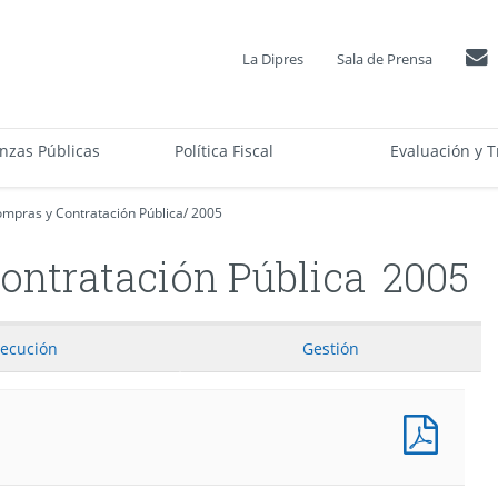
La Dipres
Sala de Prensa
anzas Públicas
Política Fiscal
Evaluación y T
ompras y Contratación Pública
/
2005
ontratación Pública
2005
jecución
Gestión
Presu
Progr
(Pesos