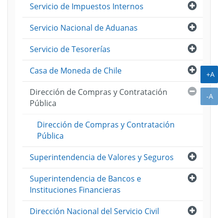
Abri
Servicio de Impuestos Internos
Abri
Servicio Nacional de Aduanas
Abri
Servicio de Tesorerías
Abri
Casa de Moneda de Chile
A
+A
Cerra
Dirección de Compras y Contratación
A
-A
Pública
Dirección de Compras y Contratación
Pública
Abri
Superintendencia de Valores y Seguros
Abri
Superintendencia de Bancos e
Instituciones Financieras
Abri
Dirección Nacional del Servicio Civil