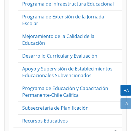
Programa de Infraestructura Educacional
ión
ento
lo
Programa de Extensión de la Jornada
tre
Escolar
me
]
ión
ento
Mejoramiento de la Calidad de la
lo
do
Educación
tre
me
]
ión
Desarrollo Curricular y Evaluación
ento
lo
Apoyo y Supervisión de Establecimientos
tre
me
Educacionales Subvencionados
]
ión
lo
Programa de Educación y Capacitación
A
+A
Permanente-Chile Califica
tre
A
-A
]
Subsecretaría de Planificación
Recursos Educativos