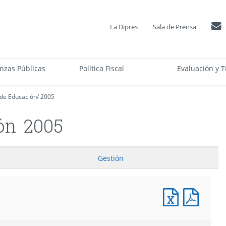
La Dipres
Sala de Prensa
anzas Públicas
Política Fiscal
Evaluación y T
 de Educación
/
2005
ón
2005
Gestión
Documento
Docum
Excel
PDF
:
:
Informe
Infor