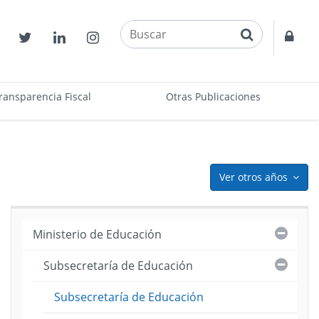
buscar
Contactos
Twitter
Linkedin
Instagram
Acce
restr
ransparencia Fiscal
Otras Publicaciones
Ver otros años
icon
Cerra
Ministerio de Educación
Cerra
Subsecretaría de Educación
ento
Subsecretaría de Educación
me