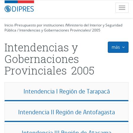
Contenido
DIPRES
Toggl
principal
-
navig
Dirección
de
Inicio
/
Presupuesto por instituciones
/
Ministerio del Interior y Seguridad
Pública
Presupuestos
/
Intendencias y Gobernaciones Provinciales
/
2005
Intendencias y
más
icon
Gobernaciones
Provinciales
2005
Intendencia I Región de Tarapacá
Intendencia II Región de Antofagasta
Intendencia III Región de Atacama