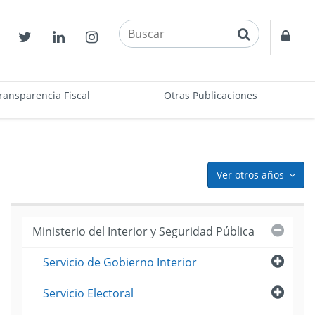
buscar
Contactos
Twitter
Linkedin
Instagram
Acce
restr
ransparencia Fiscal
Otras Publicaciones
Ver otros años
icon
Cerra
Ministerio del Interior y Seguridad Pública
Abri
Servicio de Gobierno Interior
puesto
ama
Abri
Servicio Electoral
)