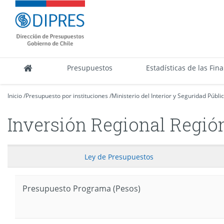
Contenido
DIPRES
principal
-
Dirección
de
Presupuestos
Presupuestos
Estadísticas de las Fin
Inicio
/
Presupuesto por instituciones
/
Ministerio del Interior y Seguridad Públi
Inversión Regional Regió
Ley
de Presupuestos
Presupuesto Programa (Pesos)