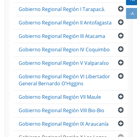
Abri
Gobierno Regional Región I Tarapacá.
A
-A
Abri
Gobierno Regional Región II Antofagasta
Abri
Gobierno Regional Región III Atacama
Abri
Gobierno Regional Region IV Coquimbo
Abri
Gobierno Regional Región V Valparaíso
Abri
Gobierno Regional Región VI Libertador
General Bernardo O'Higgins
Abri
Gobierno Regional Región VII Maule
Abri
Gobierno Regional Región VIII Bio-Bio
Abri
Gobierno Regional Región IX Araucanía
Cerra