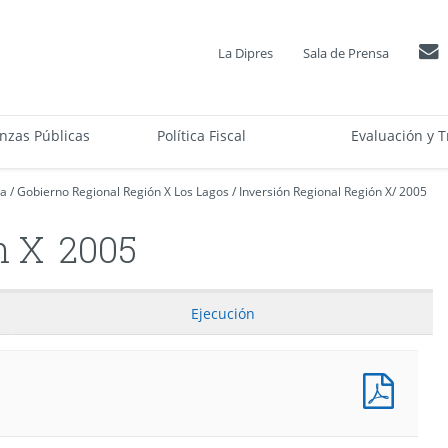
La Dipres
Sala de Prensa
anzas Públicas
Política Fiscal
Evaluación y T
ca
/
Gobierno Regional Región X Los Lagos
/
Inversión Regional Región X
/
2005
n X
2005
Ejecución
Presu
Progr
(Pesos