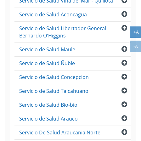
Servicio de Salud Viña del Mar - Quillota
Abri
Servicio de Salud Aconcagua
Abri
Servicio de Salud Libertador General
A
+A
Bernardo O'Higgins
A
-A
Abri
Servicio de Salud Maule
Abri
Servicio de Salud Ñuble
Abri
Servicio de Salud Concepción
Abri
Servicio de Salud Talcahuano
Abri
Servicio de Salud Bio-bio
Abri
Servicio de Salud Arauco
Abri
Servicio De Salud Araucania Norte