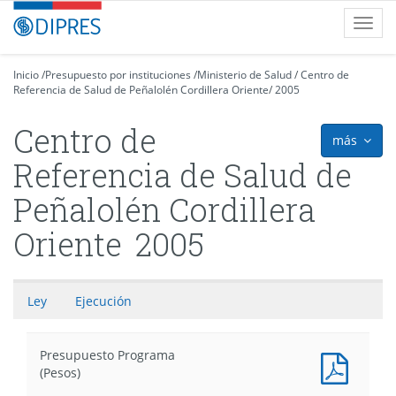
Contenido
DIPRES
Toggl
principal
-
navig
Dirección
de
Inicio
/
Presupuesto por instituciones
/
Ministerio de Salud
/
Centro de
Referencia de Salud de Peñalolén Cordillera Oriente
Presupuestos
/
2005
Centro de
más
icon
Referencia de Salud de
Peñalolén Cordillera
Oriente
2005
Ley
Ejecución
Presupuesto Programa
Presu
(Pesos)
Progr