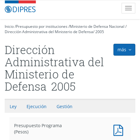
Contenido
DIPRES
Toggl
principal
-
navig
Dirección
de
Inicio
/
Presupuesto por instituciones
/
Ministerio de Defensa Nacional
/
Dirección Administrativa del Ministerio de Defensa
Presupuestos
/
2005
Dirección
más
icon
Administrativa del
Ministerio de
Defensa
2005
Ley
Ejecución
Gestión
Presupuesto Programa
Presu
(Pesos)
Progr