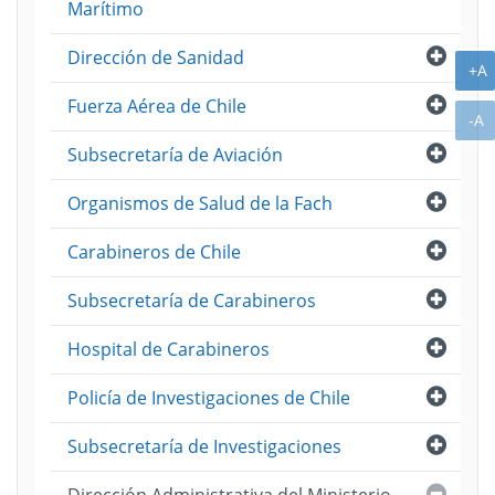
Marítimo
Abri
Dirección de Sanidad
A
+A
Abri
Fuerza Aérea de Chile
A
-A
Abri
Subsecretaría de Aviación
Abri
Organismos de Salud de la Fach
Abri
Carabineros de Chile
Abri
Subsecretaría de Carabineros
Abri
Hospital de Carabineros
Abri
Policía de Investigaciones de Chile
Abri
Subsecretaría de Investigaciones
Cerra