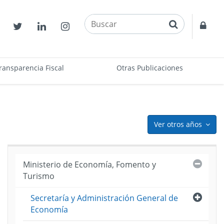
buscar
Contactos
Twitter
Linkedin
Instagram
Acce
restr
ransparencia Fiscal
Otras Publicaciones
Ver otros años
icon
Cerra
Ministerio de Economía, Fomento y
Turismo
puesto
Abri
Secretaría y Administración General de
ama
Economía
)