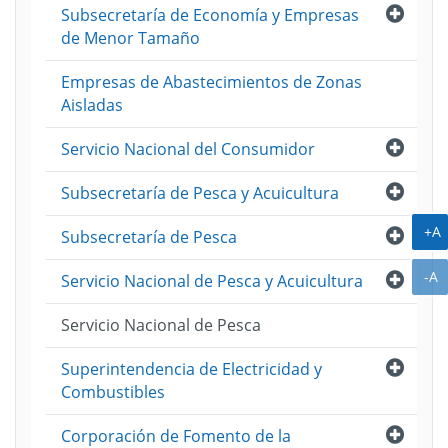
Abri
Subsecretaría de Economía y Empresas
de Menor Tamaño
Empresas de Abastecimientos de Zonas
Aisladas
Abri
Servicio Nacional del Consumidor
Abri
Subsecretaría de Pesca y Acuicultura
A
+A
Abri
Subsecretaría de Pesca
A
-A
Abri
Servicio Nacional de Pesca y Acuicultura
Servicio Nacional de Pesca
Abri
Superintendencia de Electricidad y
Combustibles
Abri
Corporación de Fomento de la