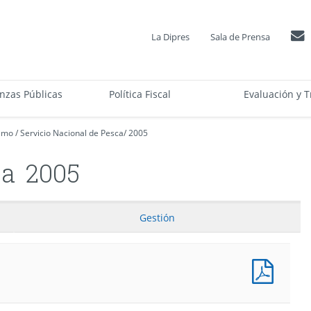
La Dipres
Sala de Prensa
anzas Públicas
Política Fiscal
Evaluación y T
ismo
/
Servicio Nacional de Pesca
/
2005
ca
2005
Gestión
Presu
Progr
(Pesos