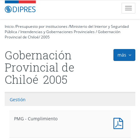
Contenido
DIPRES
Toggl
principal
-
navig
Dirección
de
Inicio
/
Presupuesto por instituciones
/
Ministerio del Interior y Seguridad
Pública
Presupuestos
/
Intendencias y Gobernaciones Provinciales
/
Gobernación
Provincial de Chiloé
/
2005
Gobernación
más
icon
Provincial de
Chiloé
2005
Gestión
PMG - Cumplimiento
PMG
-
Cumpl