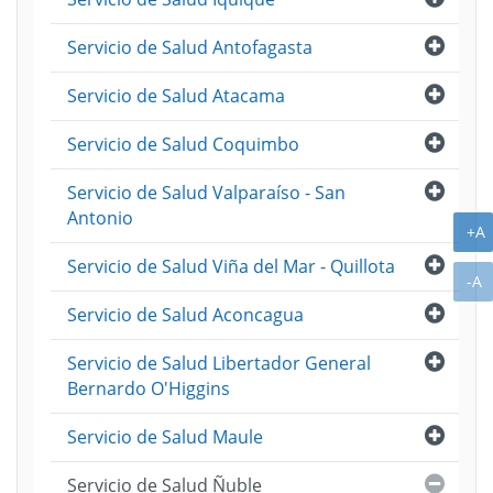
Abri
Servicio de Salud Antofagasta
Abri
Servicio de Salud Atacama
Abri
Servicio de Salud Coquimbo
Abri
Servicio de Salud Valparaíso - San
Antonio
A
+A
Abri
Servicio de Salud Viña del Mar - Quillota
A
-A
Abri
Servicio de Salud Aconcagua
Abri
Servicio de Salud Libertador General
Bernardo O'Higgins
Abri
Servicio de Salud Maule
Cerra
Servicio de Salud Ñuble