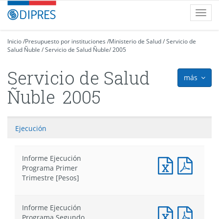
Contenido
DIPRES
Toggl
principal
-
navig
Dirección
de
Inicio
/
Presupuesto por instituciones
/
Ministerio de Salud
/
Servicio de
Salud Ñuble
Presupuestos
/
Servicio de Salud Ñuble
/
2005
Servicio de Salud
más
icon
Ñuble
2005
Ejecución
Informe Ejecución
Documento
Docum
Programa Primer
Excel
PDF
Trimestre [Pesos]
:
:
Informe
Infor
Ejecución
Ejecuc
Informe Ejecución
Programa
Progr
Documento
Docum
Programa Segundo