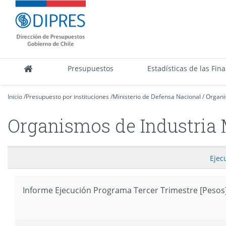
Contenido
DIPRES
principal
-
Dirección
de
Presupuestos
Presupuestos
Estadísticas de las Fin
Inicio
/
Presupuesto por instituciones
/
Ministerio de Defensa Nacional
/
Organis
Organismos de Industria M
Ejec
Informe Ejecución Programa Tercer Trimestre [Pesos