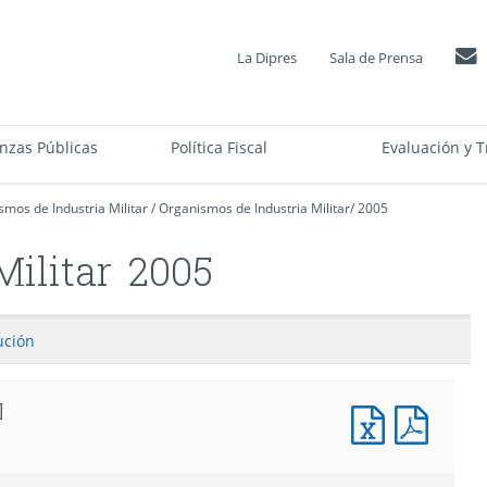
La Dipres
Sala de Prensa
anzas Públicas
Política Fiscal
Evaluación y T
mos de Industria Militar
/
Organismos de Industria Militar
/
2005
ilitar
2005
ución
]
Documento
Docum
Excel
PDF
:
:
Informe
Infor