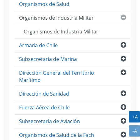
Organismos de Salud
ión
ento
ama
Cerra
Organismos de Industria Militar
tre
me
]
Organismos de Industria Militar
ión
ama
Abri
Armada de Chile
tre
]
Abri
Subsecretaría de Marina
Abri
Dirección General del Territorio
Marítimo
Abri
Dirección de Sanidad
Abri
Fuerza Aérea de Chile
A
+A
Abri
Subsecretaría de Aviación
A
-A
Abri
Organismos de Salud de la Fach