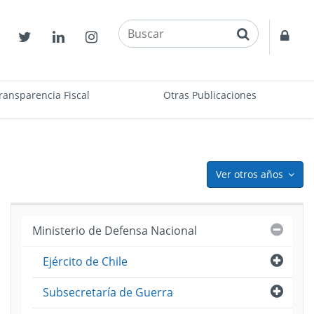
buscar
Contactos
Twitter
Linkedin
Instagram
Acce
restr
ransparencia Fiscal
Otras Publicaciones
Ver otros años
icon
Cerra
Ministerio de Defensa Nacional
Abri
Ejército de Chile
ento
Abri
Subsecretaría de Guerra
me