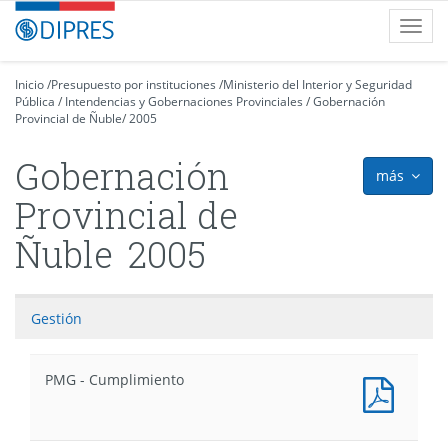
Contenido
DIPRES
Toggl
principal
-
navig
Dirección
de
Inicio
/
Presupuesto por instituciones
/
Ministerio del Interior y Seguridad
Pública
Presupuestos
/
Intendencias y Gobernaciones Provinciales
/
Gobernación
Provincial de Ñuble
/
2005
Gobernación
más
icon
Provincial de
Ñuble
2005
Gestión
PMG - Cumplimiento
PMG
-
Cumpl