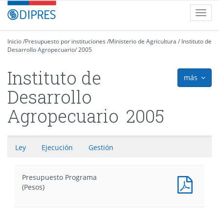
Contenido
DIPRES
Toggl
principal
-
navig
Dirección
de
Inicio
/
Presupuesto por instituciones
/
Ministerio de Agricultura
/
Instituto de
Desarrollo Agropecuario
Presupuestos
/
2005
Instituto de
más
icon
Desarrollo
Agropecuario
2005
Ley
Ejecución
Gestión
Presupuesto Programa
Presu
(Pesos)
Progr
(Pesos