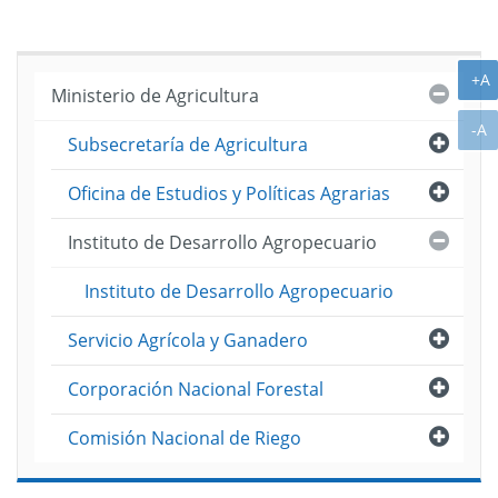
A
+A
Cerra
Ministerio de Agricultura
A
-A
Abri
Subsecretaría de Agricultura
Abri
Oficina de Estudios y Políticas Agrarias
Cerra
Instituto de Desarrollo Agropecuario
Instituto de Desarrollo Agropecuario
Abri
Servicio Agrícola y Ganadero
Abri
Corporación Nacional Forestal
Abri
Comisión Nacional de Riego