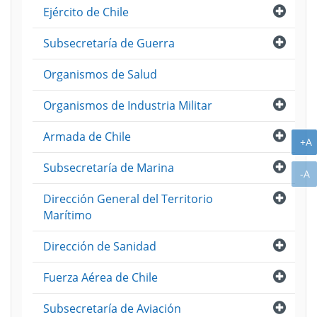
Abri
Ejército de Chile
Abri
Subsecretaría de Guerra
Organismos de Salud
Abri
Organismos de Industria Militar
Abri
Armada de Chile
A
+A
Abri
Subsecretaría de Marina
A
-A
Abri
Dirección General del Territorio
Marítimo
Abri
Dirección de Sanidad
Abri
Fuerza Aérea de Chile
Abri
Subsecretaría de Aviación