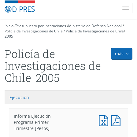
Contenido
DIPRES
Toggl
principal
-
navig
Dirección
de
Inicio
/
Presupuesto por instituciones
/
Ministerio de Defensa Nacional
/
Policía de Investigaciones de Chile
Presupuestos
/
Policía de Investigaciones de Chile
/
2005
Policía de
más
icon
Investigaciones de
Chile
2005
Ejecución
Informe Ejecución
Documento
Docum
Programa Primer
Excel
PDF
Trimestre [Pesos]
:
: