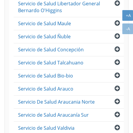
Abri
Servicio de Salud Libertador General
Bernardo O'Higgins
A
+A
Abri
Servicio de Salud Maule
A
-A
Abri
Servicio de Salud Ñuble
Abri
Servicio de Salud Concepción
Abri
Servicio de Salud Talcahuano
Abri
Servicio de Salud Bio-bio
Abri
Servicio de Salud Arauco
Abri
Servicio De Salud Araucania Norte
Abri
Servicio de Salud Araucanía Sur
Abri
Servicio de Salud Valdivia