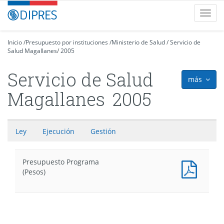
Contenido
DIPRES
Toggl
principal
-
navig
Dirección
de
Inicio
/
Presupuesto por instituciones
/
Ministerio de Salud
/
Servicio de
Salud Magallanes
Presupuestos
/
2005
Servicio de Salud
más
icon
Magallanes
2005
Ley
Ejecución
Gestión
Presupuesto Programa
Presu
(Pesos)
Progr
(Pesos