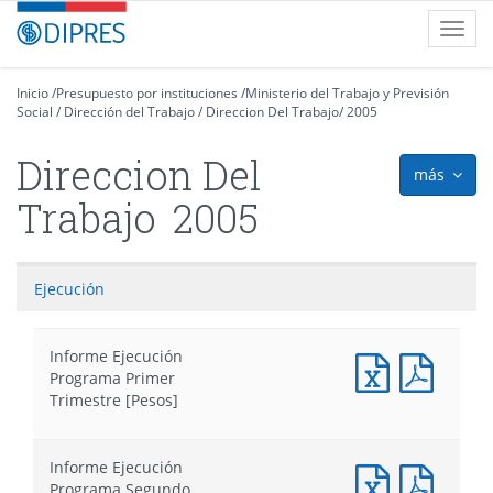
Contenido
DIPRES
Toggl
principal
-
navig
Dirección
de
Inicio
/
Presupuesto por instituciones
/
Ministerio del Trabajo y Previsión
Social
Presupuestos
/
Dirección del Trabajo
/
Direccion Del Trabajo
/
2005
Direccion Del
más
icon
Trabajo
2005
Ejecución
Informe Ejecución
Documento
Docum
Programa Primer
Excel
PDF
Trimestre [Pesos]
:
:
Informe
Infor
Ejecución
Ejecuc
Informe Ejecución
Programa
Progr
Documento
Docum
Programa Segundo