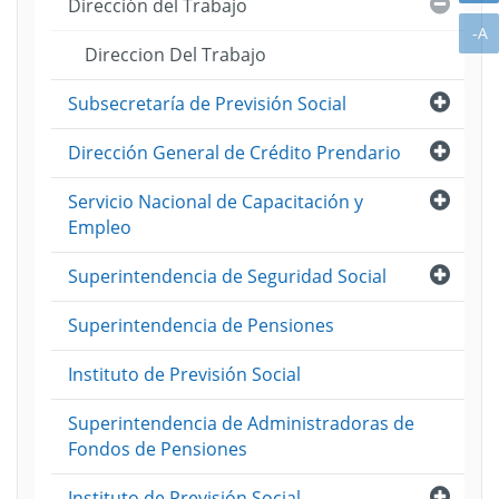
Cerra
Dirección del Trabajo
A
-A
Direccion Del Trabajo
Abri
Subsecretaría de Previsión Social
Abri
Dirección General de Crédito Prendario
Abri
Servicio Nacional de Capacitación y
Empleo
Abri
Superintendencia de Seguridad Social
Superintendencia de Pensiones
Instituto de Previsión Social
Superintendencia de Administradoras de
Fondos de Pensiones
Abri
Instituto de Previsión Social