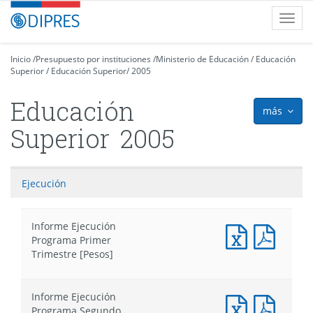
Contenido
DIPRES
Toggl
principal
-
navig
Dirección
de
Inicio
/
Presupuesto por instituciones
/
Ministerio de Educación
/
Educación
Superior
Presupuestos
/
Educación Superior
/
2005
Educación
más
icon
Superior
2005
Ejecución
Informe Ejecución
Documento
Docum
Programa Primer
Excel
PDF
Trimestre [Pesos]
:
:
Informe
Infor
Ejecución
Ejecuc
Informe Ejecución
Programa
Progr
Documento
Docum
Programa Segundo