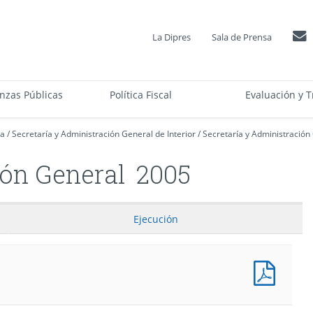
La Dipres
Sala de Prensa
anzas Públicas
Política Fiscal
Evaluación y T
ca
/
Secretaría y Administración General de Interior
/
Secretaría y Administración
ión General
2005
Ejecución
Presu
Progr
(Pesos