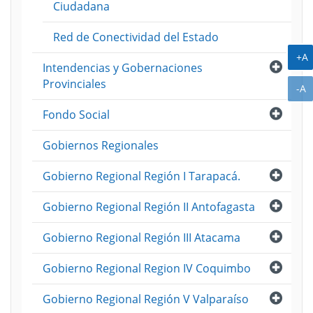
Ciudadana
Red de Conectividad del Estado
A
+A
Abri
Intendencias y Gobernaciones
Provinciales
A
-A
Abri
Fondo Social
Gobiernos Regionales
Abri
Gobierno Regional Región I Tarapacá.
Abri
Gobierno Regional Región II Antofagasta
Abri
Gobierno Regional Región III Atacama
Abri
Gobierno Regional Region IV Coquimbo
Abri
Gobierno Regional Región V Valparaíso