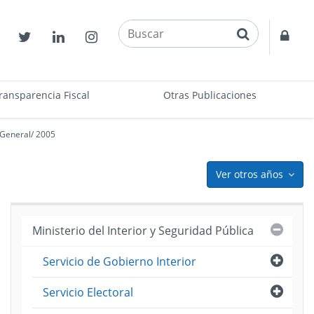
buscar
Contactos
Twitter
Linkedin
Instagram
Acce
restr
ransparencia Fiscal
Otras Publicaciones
 General
/
2005
Ver otros años
icon
Cerra
Ministerio del Interior y Seguridad Pública
Abri
Servicio de Gobierno Interior
puesto
ama
Abri
Servicio Electoral
)