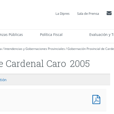
La Dipres
Sala de Prensa
anzas Públicas
Política Fiscal
Evaluación y T
ca
/
Intendencias y Gobernaciones Provinciales
/
Gobernación Provincial de Carde
e Cardenal Caro
2005
tión
PMG
-
Cumpl