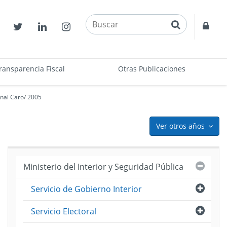
buscar
Contactos
Twitter
Linkedin
Instagram
Acce
restr
ransparencia Fiscal
Otras Publicaciones
nal Caro
/
2005
Ver otros años
icon
Cerra
Ministerio del Interior y Seguridad Pública
Abri
Servicio de Gobierno Interior
Abri
Servicio Electoral
imiento