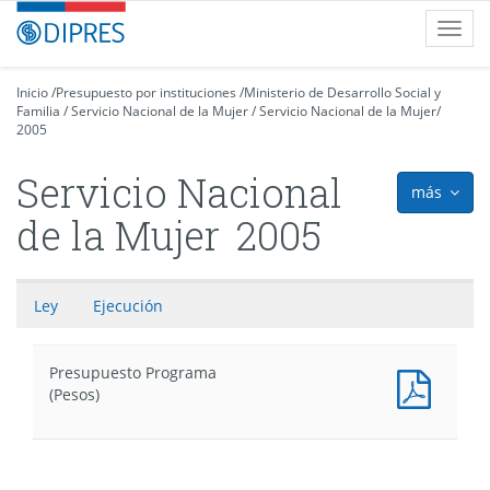
Contenido
DIPRES
Toggl
principal
-
navig
Dirección
de
Inicio
/
Presupuesto por instituciones
/
Ministerio de Desarrollo Social y
Familia
Presupuestos
/
Servicio Nacional de la Mujer
/
Servicio Nacional de la Mujer
/
2005
Servicio Nacional
más
icon
de la Mujer
2005
Ley
Ejecución
Presupuesto Programa
Presu
(Pesos)
Progr
(Pesos