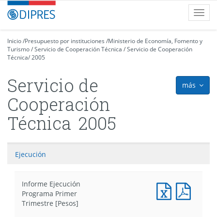
Contenido
DIPRES
Toggl
principal
-
navig
Dirección
de
Inicio
/
Presupuesto por instituciones
/
Ministerio de Economía, Fomento y
Turismo
Presupuestos
/
Servicio de Cooperación Técnica
/
Servicio de Cooperación
Técnica
/
2005
Servicio de
más
icon
Cooperación
Técnica
2005
Ejecución
Informe Ejecución
Documento
Docum
Programa Primer
Excel
PDF
Trimestre [Pesos]
:
: