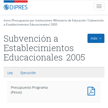
Contenido
DIPRES
Toggl
principal
-
navig
Dirección
de
Inicio
/
Presupuesto por instituciones
/
Ministerio de Educación
/
Subvención
a Establecimientos Educacionales
Presupuestos
/
2005
Subvención a
más
icon
Establecimientos
Educacionales
2005
Ley
Ejecución
Presupuesto Programa
Presu
(Pesos)
Progr
(Pesos