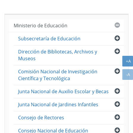
Cerra
Ministerio de Educación
Abri
Subsecretaría de Educación
Abri
Dirección de Bibliotecas, Archivos y
Museos
A
+A
Abri
Comisión Nacional de Investigación
A
-A
Científica y Tecnológica
Abri
Junta Nacional de Auxilio Escolar y Becas
Abri
Junta Nacional de Jardines Infantiles
Abri
Consejo de Rectores
Abri
Consejo Nacional de Educación