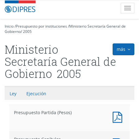
Contenido
DIPRES
Toggl
principal
-
navig
Dirección
de
Inicio
/
Presupuesto por instituciones
/
Ministerio Secretaría General de
Gobierno
Presupuestos
/
2005
Ministerio
más
icon
Secretaría General de
Gobierno
2005
Ley
Ejecución
Presupuesto Partida (Pesos)
Docum
PDF
:
Presu