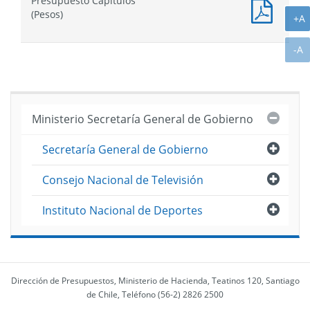
Presupuesto Capítulos
Partid
Presu
(Pesos)
(Pesos
A
+A
Capítu
(Pesos
A
-A
Cerra
Ministerio Secretaría General de Gobierno
Abri
Secretaría General de Gobierno
Abri
Consejo Nacional de Televisión
Abri
Instituto Nacional de Deportes
Dirección de Presupuestos, Ministerio de Hacienda, Teatinos 120, Santiago
de Chile, Teléfono (56-2) 2826 2500