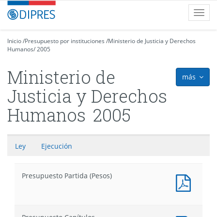
Contenido
DIPRES
Toggl
principal
-
navig
Dirección
de
Inicio
/
Presupuesto por instituciones
/
Ministerio de Justicia y Derechos
Humanos
Presupuestos
/
2005
Ministerio de
más
icon
Justicia y Derechos
Humanos
2005
Ley
Ejecución
Presupuesto Partida (Pesos)
Docum
PDF
:
Presu