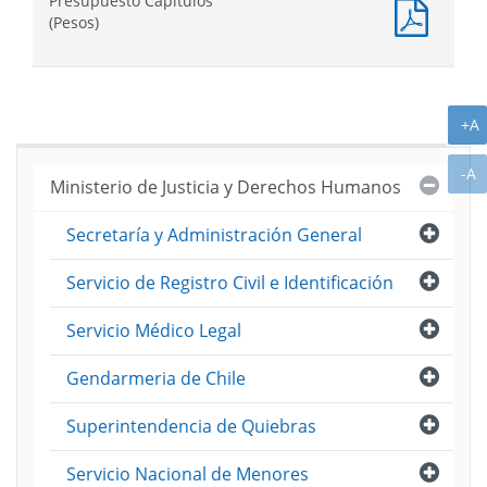
Presupuesto Capítulos
Partid
Presu
(Pesos)
(Pesos
Capítu
(Pesos
A
+A
A
-A
Cerra
Ministerio de Justicia y Derechos Humanos
Abri
Secretaría y Administración General
Abri
Servicio de Registro Civil e Identificación
Abri
Servicio Médico Legal
Abri
Gendarmeria de Chile
Abri
Superintendencia de Quiebras
Abri
Servicio Nacional de Menores