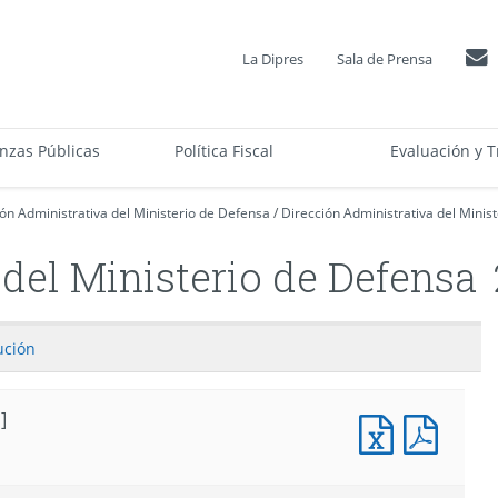
La Dipres
Sala de Prensa
anzas Públicas
Política Fiscal
Evaluación y T
ón Administrativa del Ministerio de Defensa
/
Dirección Administrativa del Minis
del Ministerio de Defensa
ución
]
Documento
Docum
Excel
PDF
:
:
Informe
Infor