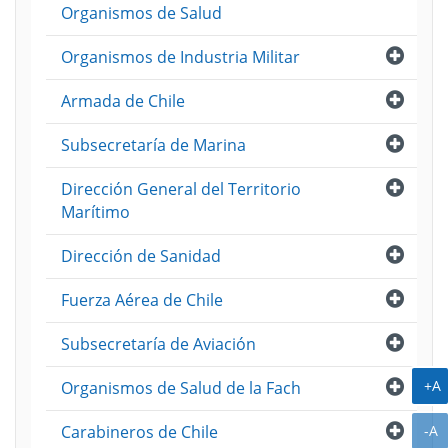
Organismos de Salud
ión
ento
ama
Abri
Organismos de Industria Militar
tre
me
]
Abri
Armada de Chile
ión
ento
ama
Abri
Subsecretaría de Marina
tre
me
]
Abri
Dirección General del Territorio
ión
ento
ama
Marítimo
do
tre
Abri
Dirección de Sanidad
me
]
ión
ento
ama
Abri
Fuerza Aérea de Chile
do
tre
Abri
me
Subsecretaría de Aviación
]
ión
ento
ama
A
Abri
+A
Organismos de Salud de la Fach
tre
me
Abri
A
-A
Carabineros de Chile
]
ión