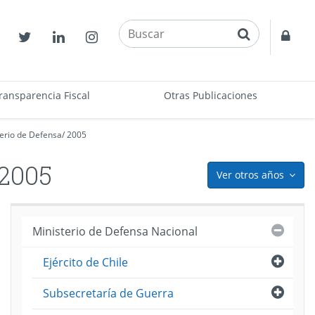
buscar
Contactos
Twitter
Linkedin
Instagram
Acce
restr
ransparencia Fiscal
Otras Publicaciones
terio de Defensa
/
2005
2005
Ver otros años
icon
Cerra
Ministerio de Defensa Nacional
Abri
Ejército de Chile
ento
Abri
Subsecretaría de Guerra
me