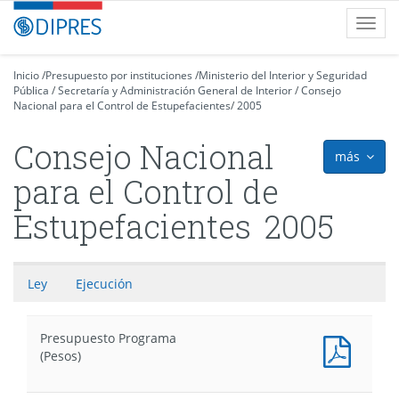
Contenido
DIPRES
Toggl
principal
-
navig
Dirección
de
Inicio
/
Presupuesto por instituciones
/
Ministerio del Interior y Seguridad
Pública
Presupuestos
/
Secretaría y Administración General de Interior
/
Consejo
Nacional para el Control de Estupefacientes
/
2005
Consejo Nacional
más
icon
para el Control de
Estupefacientes
2005
Ley
Ejecución
Presupuesto Programa
Presu
(Pesos)
Progr
(Pesos